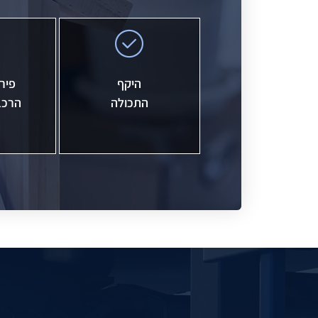
היקף
פירו
התכולה
הרכב