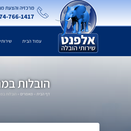
מרכזיה והצעת מח
74-766-1417
עמוד הבית
שירותי
הובלות במר
דף הבית
»
מאמרים
»
הובלות במר