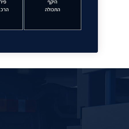
היקף
פירו
התכולה
הרכב