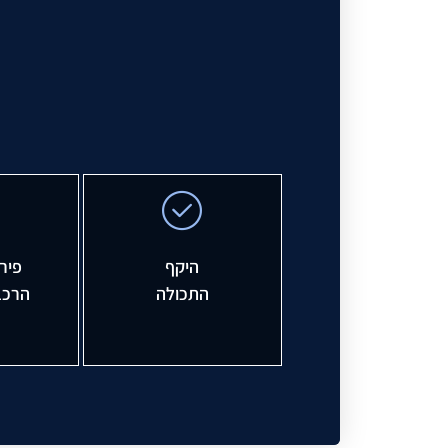
היקף
פירו
התכולה
הרכב