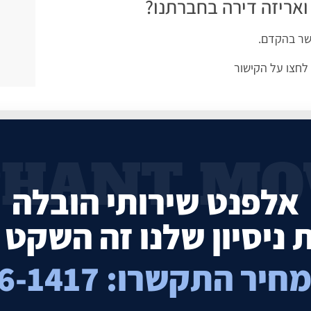
ואריזה דירה בחברתנו?
קשר בהקדם.
לחצו על הקישור
PHANT MOV
אלפנט שירותי הובלה
התקשרו: 074-766-1417